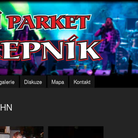
Přejít k
hlavnímu
obsahu
galerie
Diskuze
Mapa
Kontakt
OHN