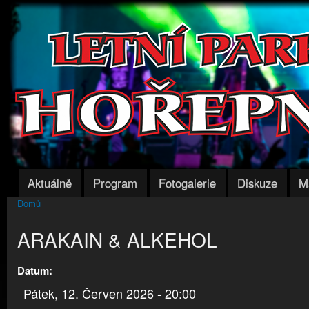
Přej
hla
obs
Aktuálně
Program
Fotogalerie
Diskuze
M
Hlavní menu
Domů
Jste zde
ARAKAIN & ALKEHOL
Datum:
Pátek, 12. Červen 2026 - 20:00